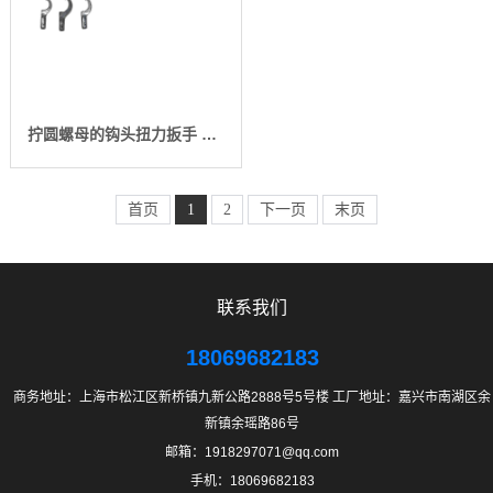
拧圆螺母的钩头扭力扳手 月牙头数显扭矩扳手 勾头力矩扳手厂家
首页
1
2
下一页
末页
联系我们
18069682183
商务地址：上海市松江区新桥镇九新公路2888号5号楼 工厂地址：嘉兴市南湖区余
新镇余瑶路86号
邮箱：1918297071@qq.com
手机：18069682183