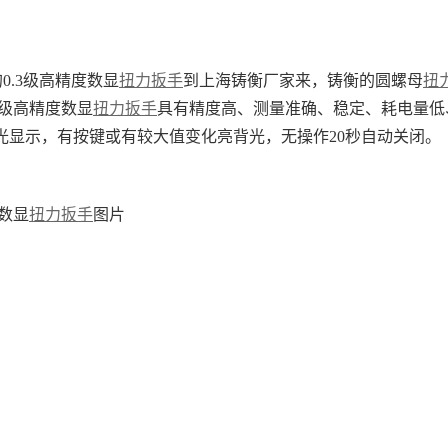
的
0.3级高精度数显
扭力扳手
到上海铸衡厂家来，铸衡的
圆螺母
扭
.3级高精度数显
扭力扳手
具有精度高、测量准确、稳定、耗电量低
光显示，有按键或有较大值变化亮背光，无操作20秒自动关闭。
度数显
扭力扳手
图片