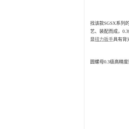
找该款
SGSX系列
艺、装配而成，
0
显
扭力扳手
具有
背
圆螺母
0.3级高精