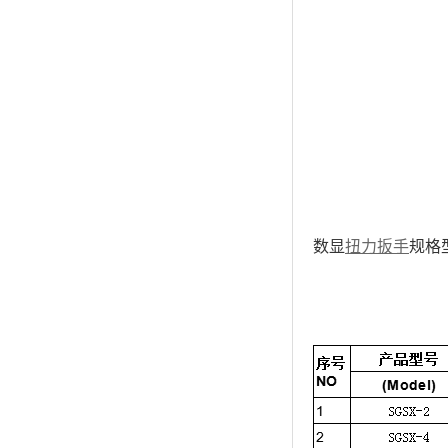
数显
扭力扳手
规格