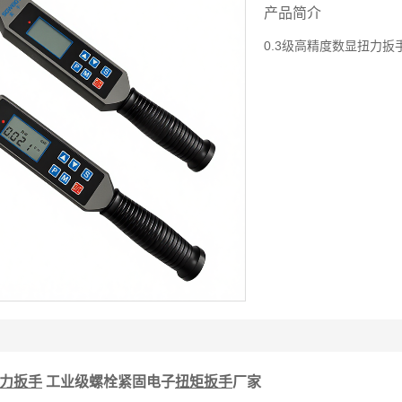
产品简介
0.3级高精度数显扭力
力扳手
工业级螺栓紧固电子
扭矩扳手
厂家